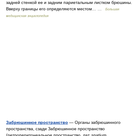
задней стенкой ее и задним париетальным листком брюшины.
Вверху границы его определяются местом… …
Большая
медицинская энциклопедия
Забрюшинное пространство
— Органы забрюшинного
пространства, сзади Забрюшинное пространство
(ретроперитонеальное пространство, лат. spatium