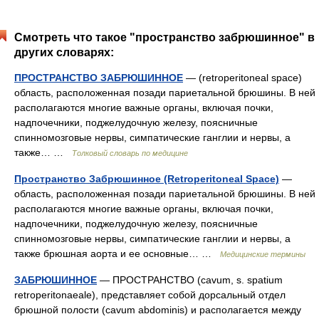
Смотреть что такое "пространство забрюшинное" в
других словарях:
ПРОСТРАНСТВО ЗАБРЮШИННОЕ
— (retroperitoneal space)
область, расположенная позади париетальной брюшины. В ней
располагаются многие важные органы, включая почки,
надпочечники, поджелудочную железу, поясничные
спинномозговые нервы, симпатические ганглии и нервы, а
также… …
Толковый словарь по медицине
Пространство Забрюшинное (Retroperitoneal Space)
—
область, расположенная позади париетальной брюшины. В ней
располагаются многие важные органы, включая почки,
надпочечники, поджелудочную железу, поясничные
спинномозговые нервы, симпатические ганглии и нервы, а
также брюшная аорта и ее основные… …
Медицинские термины
ЗАБРЮШИННОЕ
— ПPOCTPAHCTBО (cavum, s. spatium
retroperitonaeale), представляет собой дорсальный отдел
брюшной полости (cavum abdominis) и располагается между