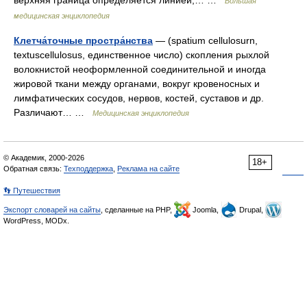
верхняя граница определяется линией,… …
Большая
медицинская энциклопедия
Клетча́точные простра́нства
— (spatium cellulosurn,
textuscellulosus, единственное число) скопления рыхлой
волокнистой неоформленной соединительной и иногда
жировой ткани между органами, вокруг кровеносных и
лимфатических сосудов, нервов, костей, суставов и др.
Различают… …
Медицинская энциклопедия
© Академик, 2000-2026
18+
Обратная связь:
Техподдержка
,
Реклама на сайте
👣 Путешествия
Экспорт словарей на сайты
, сделанные на PHP,
Joomla,
Drupal,
WordPress, MODx.