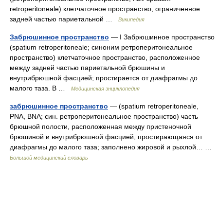
retroperitoneale) клетчаточное пространство, ограниченное
задней частью париетальной …
Википедия
Забрюшинное пространство
— I Забрюшинное пространство
(spatium retroperitoneale; синоним ретроперитонеальное
пространство) клетчаточное пространство, расположенное
между задней частью париетальной брюшины и
внутрибрюшной фасцией; простирается от диафрагмы до
малого таза. В …
Медицинская энциклопедия
забрюшинное пространство
— (spatium retroperitoneale,
PNA, BNA; син. ретроперитонеальное пространство) часть
брюшной полости, расположенная между пристеночной
брюшиной и внутрибрюшной фасцией, простирающаяся от
диафрагмы до малого таза; заполнено жировой и рыхлой… …
Большой медицинский словарь