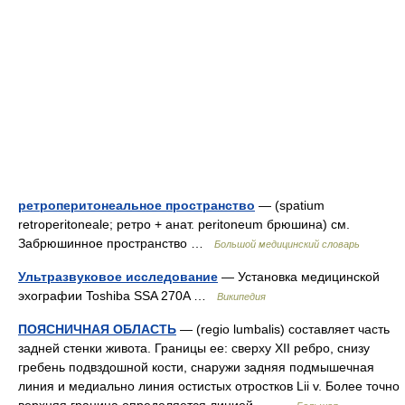
ретроперитонеальное пространство
— (spatium
retroperitoneale; ретро + анат. peritoneum брюшина) см.
Забрюшинное пространство …
Большой медицинский словарь
Ультразвуковое исследование
— Установка медицинской
эхографии Toshiba SSA 270A …
Википедия
ПОЯСНИЧНАЯ ОБЛАСТЬ
— (regio lumbalis) составляет часть
задней стенки живота. Границы ее: сверху XII ребро, снизу
гребень подвздошной кости, снаружи задняя подмышечная
линия и медиально линия остистых отростков Lii v. Более точно